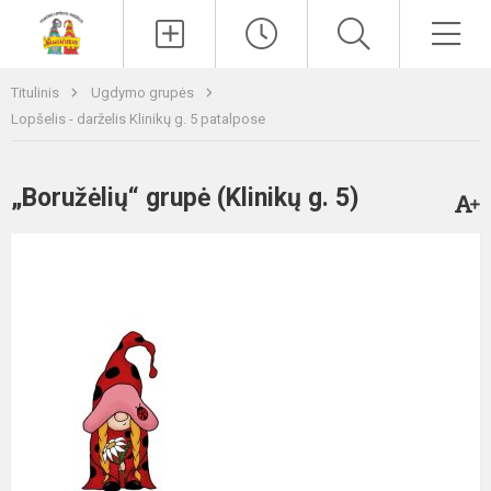
Paieška
Men
Titulinis
Ugdymo grupės
Lopšelis - darželis Klinikų g. 5 patalpose
„Boružėlių“ grupė (Klinikų g. 5)