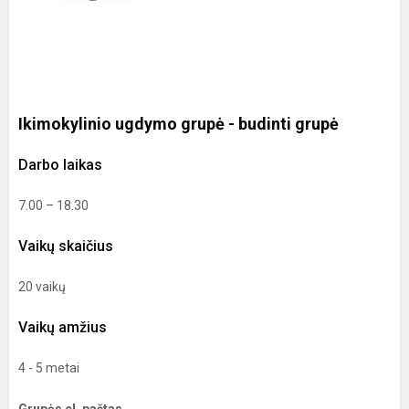
Ikimokylinio ugdymo grupė - budinti grupė
Darbo laikas
7.00 – 18.30
Vaikų skaičius
20 vaikų
Vaikų amžius
4 - 5 metai