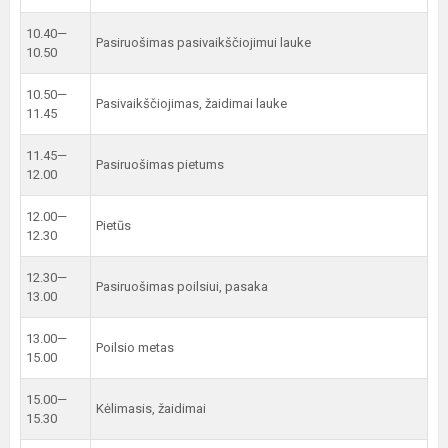
10.40—
Pasiruošimas pasivaikščiojimui lauke
10.50
10.50—
Pasivaikščiojimas, žaidimai lauke
11.45
11.45—
Pasiruošimas pietums
12.00
12.00—
Pietūs
12.30
12.30—
Pasiruošimas poilsiui, pasaka
13.00
13.00—
Poilsio metas
15.00
15.00—
Kėlimasis, žaidimai
15.30