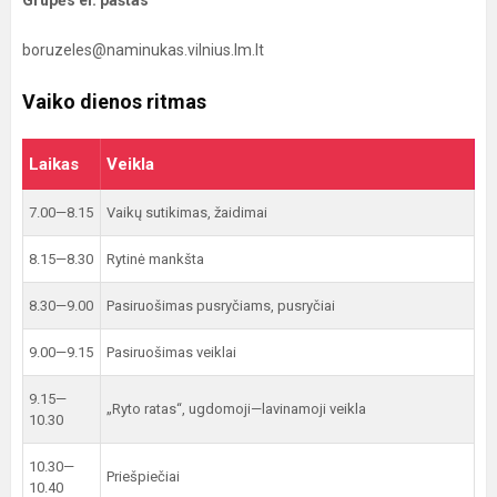
Grupės el. paštas
boruzeles@naminukas.vilnius.lm.lt
Vaiko dienos ritmas
Laikas
Veikla
7.00—8.15
Vaikų sutikimas, žaidimai
8.15—8.30
Rytinė mankšta
8.30—9.00
Pasiruošimas pusryčiams, pusryčiai
9.00—9.15
Pasiruošimas veiklai
9.15—
„Ryto ratas“, ugdomoji—lavinamoji veikla
10.30
10.30—
Priešpiečiai
10.40