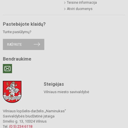
Teisinė informacija
Atviri duomenys
Pastebėjote klaidų?
Turite pasiūlymų?
RAŠYKITE
Bendraukime
Steigėjas
Vilniaus miesto savivaldybė
Vilniaus lopšelis-darželis „Naminukas“
Savivaldybės biudžetinė įstaiga
Smėlio g. 13, 10324 Vilnius
Tel.
(0 5) 234 6118