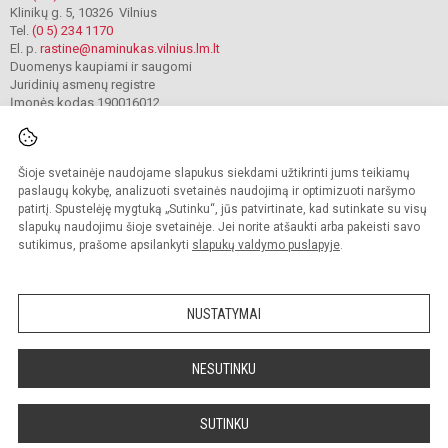
Klinikų g. 5, 10326 Vilnius
Tel.
(0 5) 234 1170
El. p.
rastine@naminukas.vilnius.lm.lt
Duomenys kaupiami ir saugomi
Juridinių asmenų registre
Įmonės kodas 190016012
Šioje svetainėje naudojame slapukus siekdami užtikrinti jums teikiamų
© 2022. Vilniaus lopšelis darželis Naminukas. Visos teisės saugomos.
Kopijuoti turinį be raštiško darželio administracijos sutikimo griežtai draudžiama.
paslaugų kokybę, analizuoti svetainės naudojimą ir optimizuoti naršymo
patirtį. Spustelėję mygtuką „Sutinku“, jūs patvirtinate, kad sutinkate su visų
Prieinamumo paraiška
Slapukų valdymas
slapukų naudojimu šioje svetainėje. Jei norite atšaukti arba pakeisti savo
sutikimus, prašome apsilankyti
slapukų valdymo puslapyje
.
Sumanus būdas atnaujinti
mokyklos interneto
svetainę
NUSTATYMAI
NESUTINKU
SUTINKU