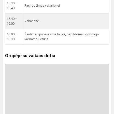
15.30—
Pasiruošimas vakarienei
15.40
15.40—
Vakarienė
16.00
16.00—
Žaidimai grupėje arba lauke, papildoma ugdomoji-
18.30
lavinamoji veikla
Grupėje su vaikais dirba