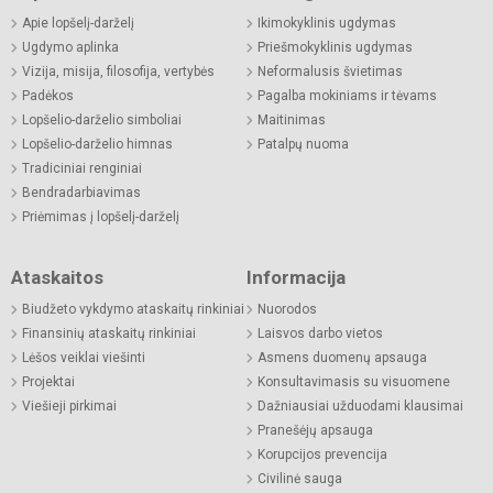
Apie lopšelį-darželį
Ikimokyklinis ugdymas
Ugdymo aplinka
Priešmokyklinis ugdymas
Vizija, misija, filosofija, vertybės
Neformalusis švietimas
Padėkos
Pagalba mokiniams ir tėvams
Lopšelio-darželio simboliai
Maitinimas
Lopšelio-darželio himnas
Patalpų nuoma
Tradiciniai renginiai
Bendradarbiavimas
Priėmimas į lopšelį-darželį
Ataskaitos
Informacija
Biudžeto vykdymo ataskaitų rinkiniai
Nuorodos
Finansinių ataskaitų rinkiniai
Laisvos darbo vietos
Lėšos veiklai viešinti
Asmens duomenų apsauga
Projektai
Konsultavimasis su visuomene
Viešieji pirkimai
Dažniausiai užduodami klausimai
Pranešėjų apsauga
Korupcijos prevencija
Civilinė sauga