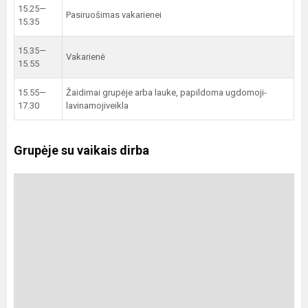
15.25—
Pasiruošimas vakarienei
15.35
15.35—
Vakarienė
15.55
15.55—
Žaidimai grupėje arba lauke, papildoma ugdomoji-
17.30
lavinamojiveikla
Grupėje su vaikais dirba