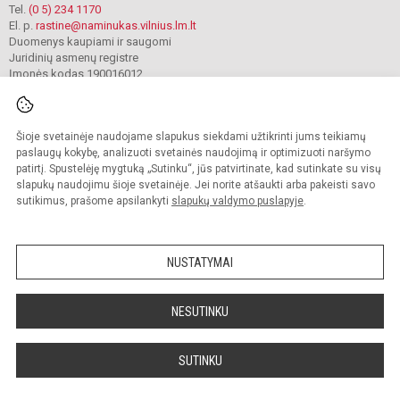
Tel.
(0 5) 234 1170
El. p.
rastine@naminukas.vilnius.lm.lt
Duomenys kaupiami ir saugomi
Juridinių asmenų registre
Įmonės kodas 190016012
Šioje svetainėje naudojame slapukus siekdami užtikrinti jums teikiamų
© 2022. Vilniaus lopšelis darželis Naminukas. Visos teisės saugomos.
Kopijuoti turinį be raštiško darželio administracijos sutikimo griežtai draudžiama.
paslaugų kokybę, analizuoti svetainės naudojimą ir optimizuoti naršymo
patirtį. Spustelėję mygtuką „Sutinku“, jūs patvirtinate, kad sutinkate su visų
Prieinamumo paraiška
Slapukų valdymas
slapukų naudojimu šioje svetainėje. Jei norite atšaukti arba pakeisti savo
sutikimus, prašome apsilankyti
slapukų valdymo puslapyje
.
Sumanus būdas atnaujinti
mokyklos interneto
svetainę
NUSTATYMAI
NESUTINKU
SUTINKU