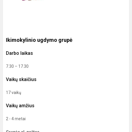
Ikimokylinio ugdymo grupė
Darbo laikas
7.30 – 17.30
Vaikų skaičius
17 vaikų
Vaikų amžius
2 - 4 metai