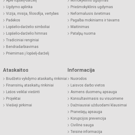
Apie lopšelį-darželį
Ikimokyklinis ugdymas
Ugdymo aplinka
Priešmokyklinis ugdymas
Vizija, misija, filosofija, vertybės
Neformalusis švietimas
Padėkos
Pagalba mokiniams ir tėvams
Lopšelio-darželio simboliai
Maitinimas
Lopšelio-darželio himnas
Patalpų nuoma
Tradiciniai renginiai
Bendradarbiavimas
Priėmimas į lopšelį-darželį
Ataskaitos
Informacija
Biudžeto vykdymo ataskaitų rinkiniai
Nuorodos
Finansinių ataskaitų rinkiniai
Laisvos darbo vietos
Lėšos veiklai viešinti
Asmens duomenų apsauga
Projektai
Konsultavimasis su visuomene
Viešieji pirkimai
Dažniausiai užduodami klausimai
Pranešėjų apsauga
Korupcijos prevencija
Civilinė sauga
Teisinė informacija