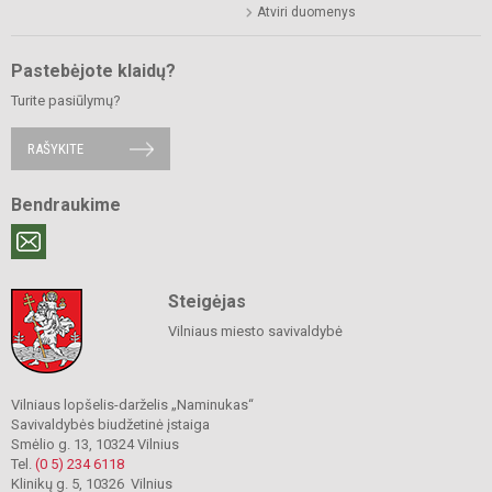
Atviri duomenys
Pastebėjote klaidų?
Turite pasiūlymų?
RAŠYKITE
Bendraukime
Steigėjas
Vilniaus miesto savivaldybė
Vilniaus lopšelis-darželis „Naminukas“
Savivaldybės biudžetinė įstaiga
Smėlio g. 13, 10324 Vilnius
Tel.
(0 5) 234 6118
Klinikų g. 5, 10326 Vilnius