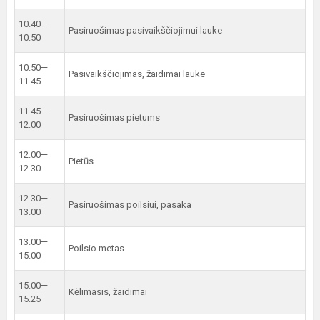
10.40—
Pasiruošimas pasivaikščiojimui lauke
10.50
10.50—
Pasivaikščiojimas, žaidimai lauke
11.45
11.45—
Pasiruošimas pietums
12.00
12.00—
Pietūs
12.30
12.30—
Pasiruošimas poilsiui, pasaka
13.00
13.00—
Poilsio metas
15.00
15.00—
Kėlimasis, žaidimai
15.25