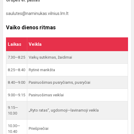
Grupės el. paštas
saulutes@naminukas.vilnius.lm.lt
Vaiko dienos ritmas
Laikas
Veikla
7.30—8.25
Vaikų sutikimas, žaidimai
8.25—8.40
Rytinė mankšta
8.40—9.00
Pasiruošimas pusryčiams, pusryčiai
9.00—9.15
Pasiruošimas veiklai
9.15—
„Ryto ratas“, ugdomoji—lavinamoji veikla
10.30
10.30—
Priešpiečiai
10.40